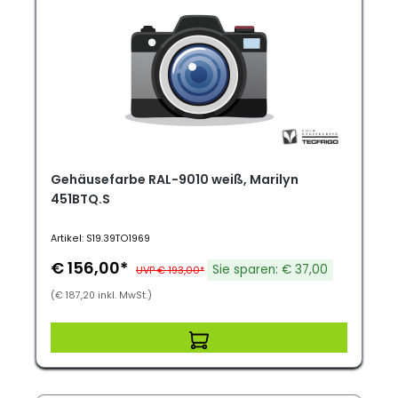
Gehäusefarbe RAL-9010 weiß, Marilyn
451BTQ.S
Artikel: S19.39TO1969
€ 156,00*
Sie sparen: € 37,00
UVP € 193,00*
(€ 187,20 inkl. MwSt.)