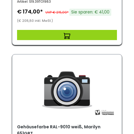
Artikel: S19.39TO1983
€ 174,00*
Sie sparen: € 41,00
UVP € 215,00*
(€ 208,80 inkl. MwSt.)
Gehäusefarbe RAL-9010 weiß, Marilyn
651GBT