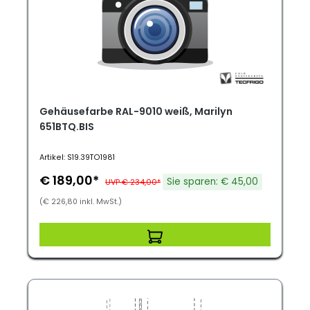
Gehäusefarbe RAL-9010 weiß, Marilyn
651BTQ.BIS
Artikel: S19.39TO1981
€ 189,00*
Sie sparen: € 45,00
UVP € 234,00*
(€ 226,80 inkl. MwSt.)