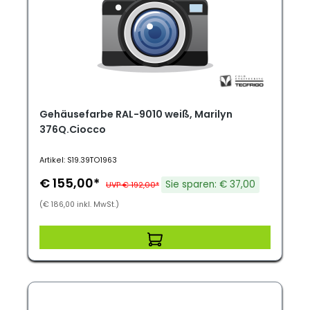
Gehäusefarbe RAL-9010 weiß, Marilyn
376Q.Ciocco
Artikel: S19.39TO1963
€ 155,00*
Sie sparen: € 37,00
UVP € 192,00*
(€ 186,00 inkl. MwSt.)