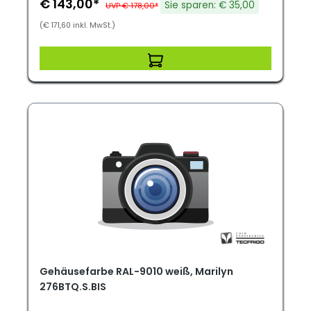
€ 143,00*
Sie sparen: € 35,00
UVP € 178,00*
(€ 171,60 inkl. MwSt.)
Gehäusefarbe RAL-9010 weiß, Marilyn
276BTQ.S.BIS