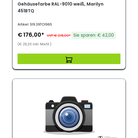
Gehäusefarbe RAL-9010 weiß, Marilyn
451BTQ
Artikel: S19.39TO1965
€ 176,00*
Sie sparen: € 42,00
UVP € 218,00*
(€ 211,20 inkl. MwSt.)