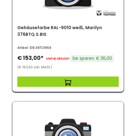
Gehäusefarbe RAL-9010 weiß, Marilyn
376BTQ.S.BIS
Artikel: S19.39TO1959
€ 153,00*
Sie sparen: € 36,00
UVP € 189,00*
(€ 183,60 inkl. MwSt.)