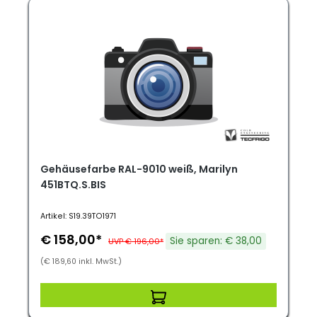
Gehäusefarbe RAL-9010 weiß, Marilyn
451BTQ.S.BIS
Artikel: S19.39TO1971
€ 158,00*
Sie sparen: € 38,00
UVP € 196,00*
(€ 189,60 inkl. MwSt.)