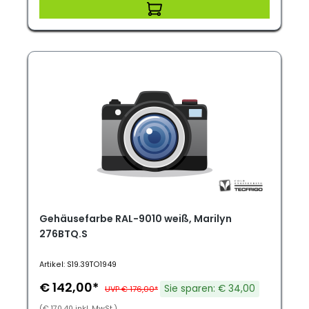
Gehäusefarbe RAL-9010 weiß, Marilyn
276BTQ.S
Artikel: S19.39TO1949
€ 142,00*
Sie sparen: € 34,00
UVP € 176,00*
(€ 170,40 inkl. MwSt.)