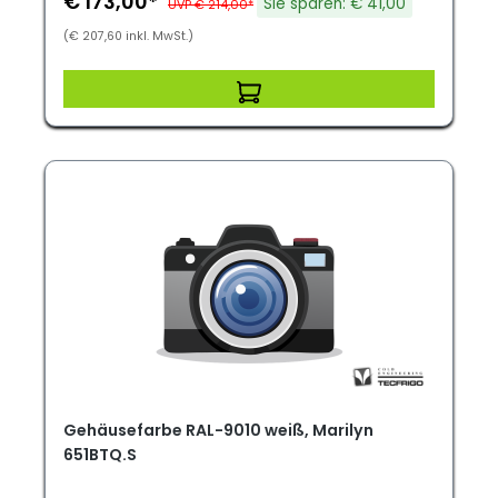
€ 173,00*
Sie sparen: € 41,00
UVP € 214,00*
(€ 207,60 inkl. MwSt.)
Gehäusefarbe RAL-9010 weiß, Marilyn
651BTQ.S