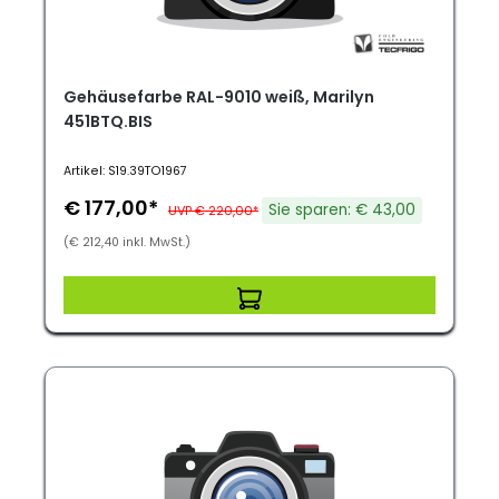
Gehäusefarbe RAL-9010 weiß, Marilyn
451BTQ.BIS
Artikel: S19.39TO1967
€ 177,00*
Sie sparen: € 43,00
UVP € 220,00*
(€ 212,40 inkl. MwSt.)