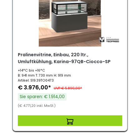
Pralinenvitrine, Einbau, 220 ltr.,
Umluftkühlung, Karina-97QB-Ciocco-SP
+14°C bis +16°C
B: 941 mm T: 730 mm H: 919 mm
Artikel: S19.39TO0473
€ 3.976,00*
UVP € 5.890,00*
Sie sparen: € 1.914,00
(€ 4.771,20 inkl. MwSt.)