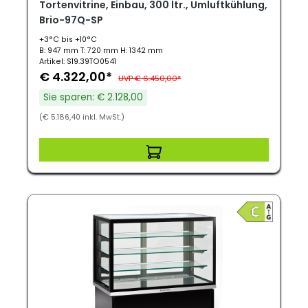
Tortenvitrine, Einbau, 300 ltr., Umluftkühlung,
Brio-97Q-SP
+3°C bis +10°C
B: 947 mm T: 720 mm H: 1342 mm
Artikel: S19.39TO0541
€ 4.322,00*
UVP € 6.450,00*
Sie sparen: € 2.128,00
(€ 5.186,40 inkl. MwSt.)