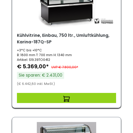
Kühlvitrine, Einbau, 750 ltr., Umluftkühlung,
Karina-187Q-SP
+3°C bis +10°C
B: 1800 mm T: 700 mm H: 1340 mm
Artikel: S19.39TO0412
€ 5.369,00*
UVP € 7.800,00*
Sie sparen: € 2.431,00
(€ 6.442,80 inkl. MwSt.)