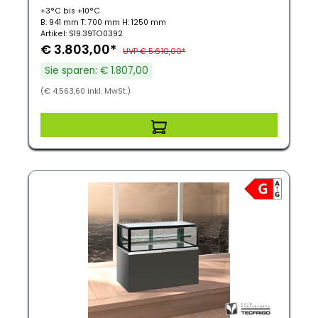
+3°C bis +10°C
B: 941 mm T: 700 mm H: 1250 mm
Artikel: S19.39TO0392
€ 3.803,00*
UVP € 5.610,00*
Sie sparen: € 1.807,00
(€ 4.563,60 inkl. MwSt.)