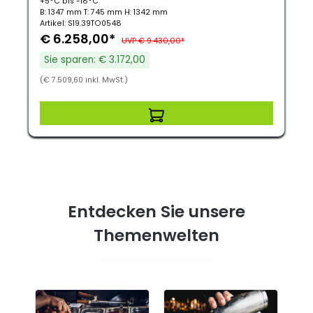
+5°C bis -18°C
B: 1347 mm T: 745 mm H: 1342 mm
Artikel: S19.39TO0548
€ 6.258,00*
UVP € 9.430,00*
Sie sparen: € 3.172,00
(€ 7.509,60 inkl. MwSt.)
Entdecken Sie unsere
Themenwelten