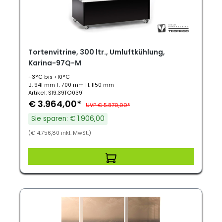
Tortenvitrine, 300 ltr., Umluftkühlung,
Karina-97Q-M
+3°C bis +10°C
B: 941 mm T: 700 mm H: 1150 mm
Artikel: S19.39TO0391
€ 3.964,00*
UVP € 5.870,00*
Sie sparen: € 1.906,00
(€ 4.756,80 inkl. MwSt.)