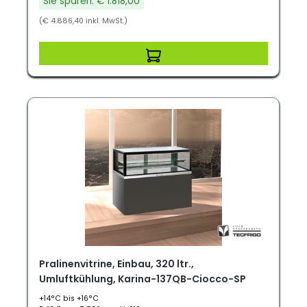
Sie sparen: € 1.818,00
(€ 4.886,40 inkl. MwSt.)
Pralinenvitrine, Einbau, 320 ltr.,
Umluftkühlung, Karina-137QB-Ciocco-SP
+14°C bis +16°C