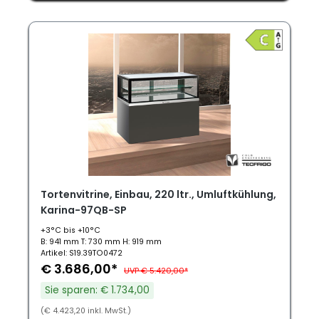
Tortenvitrine, Einbau, 220 ltr., Umluftkühlung,
Karina-97QB-SP
+3°C bis +10°C
B: 941 mm T: 730 mm H: 919 mm
Artikel: S19.39TO0472
€ 3.686,00*
UVP € 5.420,00*
Sie sparen: € 1.734,00
(€ 4.423,20 inkl. MwSt.)