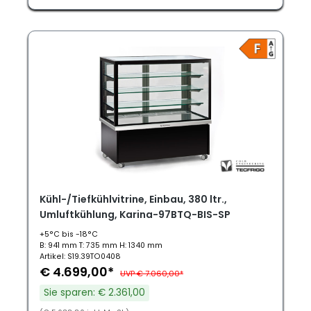
Kühl-/Tiefkühlvitrine, Einbau, 380 ltr.,
Umluftkühlung, Karina-97BTQ-BIS-SP
+5°C bis -18°C
B: 941 mm T: 735 mm H: 1340 mm
Artikel: S19.39TO0408
€ 4.699,00*
UVP € 7.060,00*
Sie sparen: € 2.361,00