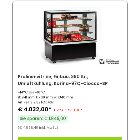
Pralinenvitrine, Einbau, 380 ltr.,
Umluftkühlung, Karina-97Q-Ciocco-SP
+14°C bis +16°C
B: 941 mm T: 700 mm H: 1340 mm
Artikel: S19.39TO0407
€ 4.032,00*
UVP € 5.980,00*
Sie sparen: € 1.948,00
(€ 4.838,40 inkl. MwSt.)