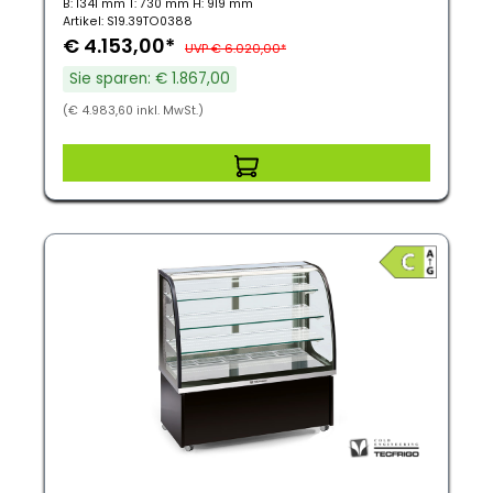
B: 1341 mm T: 730 mm H: 919 mm
Artikel: S19.39TO0388
€ 4.153,00*
UVP € 6.020,00*
Sie sparen: € 1.867,00
(€ 4.983,60 inkl. MwSt.)