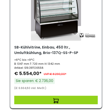
SB-Kühlvitrine, Einbau, 450 ltr.,
Umluftkühlung, Brio-137Q-SS-P-SP
+6°C bis +9°C
B: 1347 mm T: 720 mm H: 1342 mm
Artikel: S19.39TO0558
€ 5.554,00*
UVP € 8.290,00*
Sie sparen: € 2.736,00
(€ 6.664,80 inkl. MwSt.)