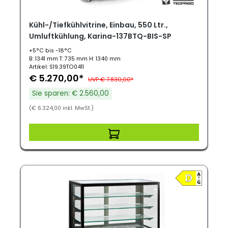
Kühl-/Tiefkühlvitrine, Einbau, 550 Ltr.,
Umluftkühlung, Karina-137BTQ-BIS-SP
+5°C bis -18°C
B: 1341 mm T: 735 mm H: 1340 mm
Artikel: S19.39TO0411
€ 5.270,00*
UVP € 7.830,00*
Sie sparen: € 2.560,00
(€ 6.324,00 inkl. MwSt.)