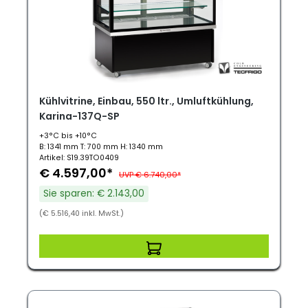
Kühlvitrine, Einbau, 550 ltr., Umluftkühlung,
Karina-137Q-SP
+3°C bis +10°C
B: 1341 mm T: 700 mm H: 1340 mm
Artikel: S19.39TO0409
€ 4.597,00*
UVP € 6.740,00*
Sie sparen: € 2.143,00
(€ 5.516,40 inkl. MwSt.)