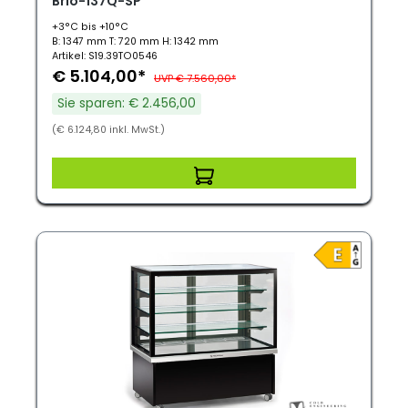
Brio-137Q-SP
+3°C bis +10°C
B: 1347 mm T: 720 mm H: 1342 mm
Artikel: S19.39TO0546
€ 5.104,00*
UVP € 7.560,00*
Sie sparen: € 2.456,00
(€ 6.124,80 inkl. MwSt.)