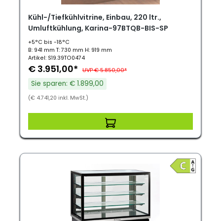
Kühl-/Tiefkühlvitrine, Einbau, 220 ltr.,
Umluftkühlung, Karina-97BTQB-BIS-SP
+5°C bis -18°C
B: 941 mm T: 730 mm H: 919 mm
Artikel: S19.39TO0474
€ 3.951,00*
UVP € 5.850,00*
Sie sparen: € 1.899,00
(€ 4.741,20 inkl. MwSt.)