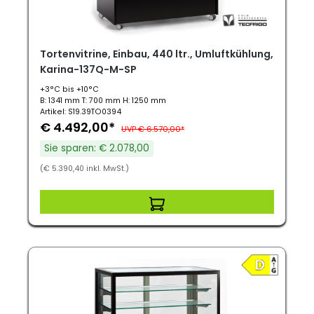
Tortenvitrine, Einbau, 440 ltr., Umluftkühlung,
Karina-137Q-M-SP
+3°C bis +10°C
B: 1341 mm T: 700 mm H: 1250 mm
Artikel: S19.39TO0394
€ 4.492,00*
UVP € 6.570,00*
Sie sparen: € 2.078,00
(€ 5.390,40 inkl. MwSt.)