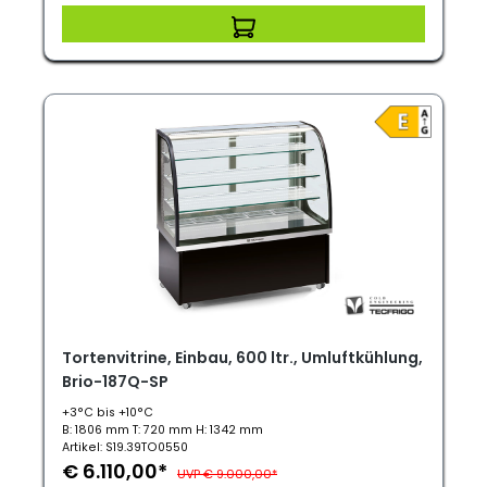
Tortenvitrine, Einbau, 600 ltr., Umluftkühlung,
Brio-187Q-SP
+3°C bis +10°C
B: 1806 mm T: 720 mm H: 1342 mm
Artikel: S19.39TO0550
€ 6.110,00*
UVP € 9.000,00*