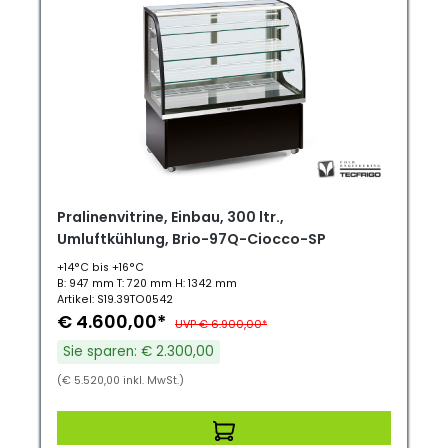
Pralinenvitrine, Einbau, 300 ltr.,
Umluftkühlung, Brio-97Q-Ciocco-SP
+14°C bis +16°C
B: 947 mm T: 720 mm H: 1342 mm
Artikel: S19.39TO0542
€ 4.600,00*
UVP € 6.900,00*
Sie sparen: € 2.300,00
(€ 5.520,00 inkl. MwSt.)