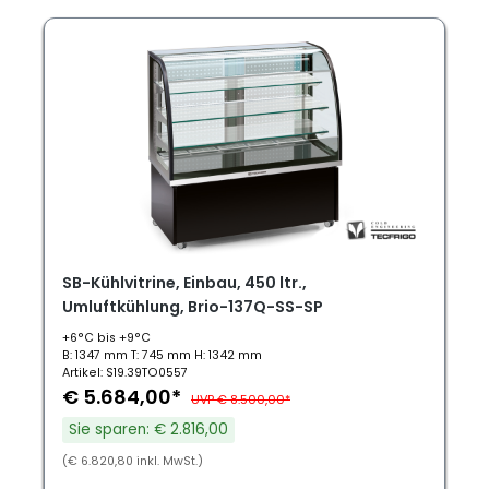
SB-Kühlvitrine, Einbau, 450 ltr.,
Umluftkühlung, Brio-137Q-SS-SP
+6°C bis +9°C
B: 1347 mm T: 745 mm H: 1342 mm
Artikel: S19.39TO0557
€ 5.684,00*
UVP € 8.500,00*
Sie sparen: € 2.816,00
(€ 6.820,80 inkl. MwSt.)