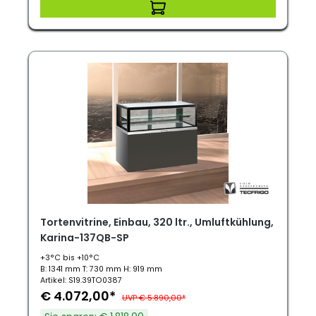
Tortenvitrine, Einbau, 320 ltr., Umluftkühlung,
Karina-137QB-SP
+3°C bis +10°C
B: 1341 mm T: 730 mm H: 919 mm
Artikel: S19.39TO0387
€ 4.072,00*
UVP € 5.890,00*