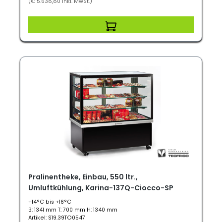
(€ 5.638,80 inkl. MwSt.)
Pralinentheke, Einbau, 550 ltr.,
Umluftkühlung, Karina-137Q-Ciocco-SP
+14°C bis +16°C
B: 1341 mm T: 700 mm H: 1340 mm
Artikel: S19.39TO0547