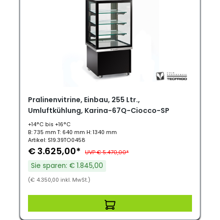
Pralinenvitrine, Einbau, 255 Ltr.,
Umluftkühlung, Karina-67Q-Ciocco-SP
+14°C bis +16°C
B: 735 mm T: 640 mm H: 1340 mm
Artikel: S19.39TO0458
€ 3.625,00*
UVP € 5.470,00*
Sie sparen: € 1.845,00
(€ 4.350,00 inkl. MwSt.)