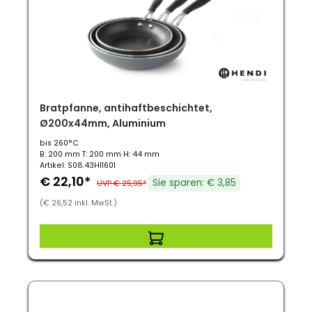
Bratpfanne, antihaftbeschichtet,
Ø200x44mm, Aluminium
bis 260°C
B: 200 mm T: 200 mm H: 44 mm
Artikel: S08.43HI1601
€ 22,10*
Sie sparen: € 3,85
UVP € 25,95*
(€ 26,52 inkl. MwSt.)