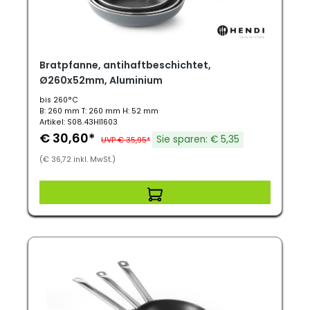
Bratpfanne, antihaftbeschichtet,
Ø260x52mm, Aluminium
bis 260°C
B: 260 mm T: 260 mm H: 52 mm
Artikel: S08.43HI1603
€ 30,60*
Sie sparen: € 5,35
UVP € 35,95*
(€ 36,72 inkl. MwSt.)