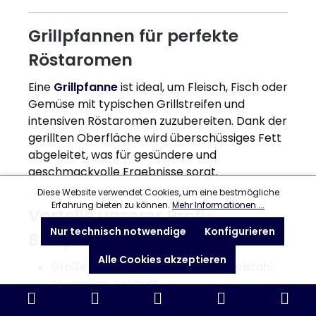
Grillpfannen für perfekte
Röstaromen
Eine
Grillpfanne
ist ideal, um Fleisch, Fisch oder
Gemüse mit typischen Grillstreifen und
intensiven Röstaromen zuzubereiten. Dank der
gerillten Oberfläche wird überschüssiges Fett
abgeleitet, was für gesündere und
geschmackvolle Ergebnisse sorgt.
Diese Website verwendet Cookies, um eine bestmögliche
Erfahrung bieten zu können.
Mehr Informationen ...
Vorteile unserer Profi-
Nur technisch notwendige
Konfigurieren
Bratpfannen
Alle Cookies akzeptieren
Große Auswahl an Materialien: Edelstahl,
Aluminium, Antihaft
Verschiedene Beschichtungen für jeden