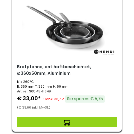
Bratpfanne, antihaftbeschichtet,
Ø360x50mm, Aluminium
bis 260°C
B: 360 mm T: 360 mm H: 50 mm
Artikel: S08.43HI1649
€ 33,00*
Sie sparen: € 5,75
UVP € 38,75*
(€ 39,60 inkl. MwSt.)