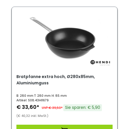
Bratpfanne extra hoch, Ø280x85mm,
Aluminiumguss
B: 280 mm T: 280 mm H: 85 mm
Artikel: S08.43HI1679
€ 33,60*
Sie sparen: € 5,90
UVP € 39,50*
(€ 40,32 inkl. MwSt.)