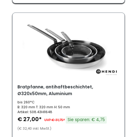
Bratpfanne, antihaftbeschichtet,
Ø320x50mm, Aluminium
bis 260°C
B: 320 mm T: 320 mm H: 50 mm
Artikel: S08.43HI1648
€ 27,00*
Sie sparen: € 4,75
UVP € 31,75*
(€ 32,40 inkl. MwSt.)