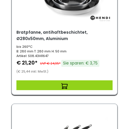
Bratpfanne, antihaftbeschichtet,
Ø280x50mm, Aluminium
bis 260°C
B: 280 mm T: 280 mm H: 50 mm
Artikel: S08.43HI1647
€ 21,20*
Sie sparen: € 3,75
UVP € 24,95*
(€ 25,44 inkl. MwSt.)