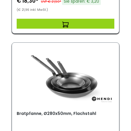
€ 18,30*
Sie sparen: € 3,20
UVP € 21,50*
(€ 21,96 inkl. MwSt.)
Bratpfanne, Ø280x50mm, Flachstahl