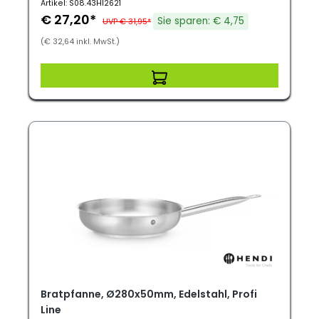
Artikel: S08.43HI2621
€ 27,20*
Sie sparen: € 4,75
UVP € 31,95*
(€ 32,64 inkl. MwSt.)
Bratpfanne, Ø280x50mm, Edelstahl, Profi
Line