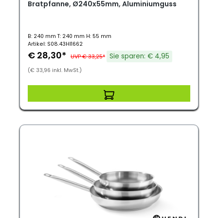
Bratpfanne, Ø240x55mm, Aluminiumguss
B: 240 mm T: 240 mm H: 55 mm
Artikel: S08.43HI1662
€ 28,30*
Sie sparen: € 4,95
UVP € 33,25*
(€ 33,96 inkl. MwSt.)