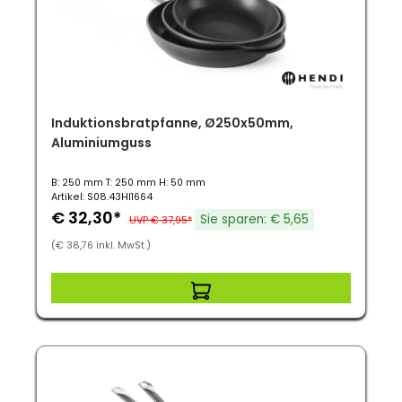
Induktionsbratpfanne, Ø250x50mm,
Aluminiumguss
B: 250 mm T: 250 mm H: 50 mm
Artikel: S08.43HI1664
€ 32,30*
Sie sparen: € 5,65
UVP € 37,95*
(€ 38,76 inkl. MwSt.)