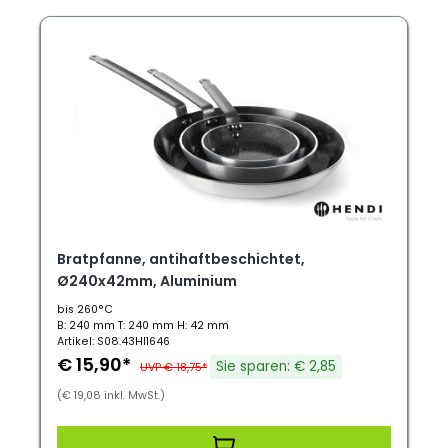
Bratpfanne, antihaftbeschichtet,
Ø240x42mm, Aluminium
bis 260°C
B: 240 mm T: 240 mm H: 42 mm
Artikel: S08.43HI1646
€ 15,90*
Sie sparen: € 2,85
UVP € 18,75*
(€ 19,08 inkl. MwSt.)