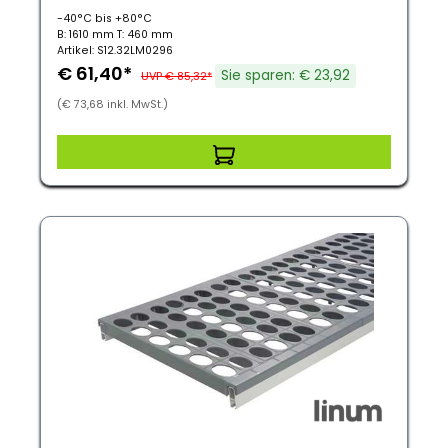
-40°C bis +80°C
B: 1610 mm T: 460 mm
Artikel: S12.32LM0296
€ 61,40*
Sie sparen: € 23,92
UVP € 85,32*
(€ 73,68 inkl. MwSt.)