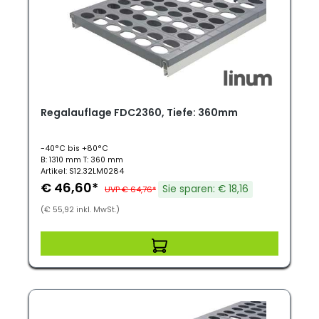
Regalauflage FDC2360, Tiefe: 360mm
-40°C bis +80°C
B: 1310 mm T: 360 mm
Artikel: S12.32LM0284
€ 46,60*
Sie sparen: € 18,16
UVP € 64,76*
(€ 55,92 inkl. MwSt.)