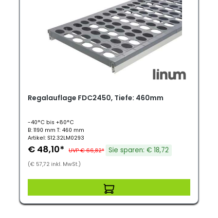
Regalauflage FDC2450, Tiefe: 460mm
-40°C bis +80°C
B: 1190 mm T: 460 mm
Artikel: S12.32LM0293
€ 48,10*
Sie sparen: € 18,72
UVP € 66,82*
(€ 57,72 inkl. MwSt.)