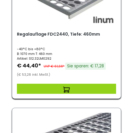
Regalauflage FDC2440, Tiefe: 460mm
-40°C bis +80°C
B: 1070 mm T: 460 mm
Artikel: S12.32LM0292
€ 44,40*
Sie sparen: € 17,28
UVP € 61,68*
(€ 53,28 inkl. MwSt.)