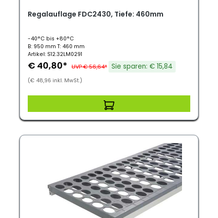
Regalauflage FDC2430, Tiefe: 460mm
-40°C bis +80°C
B: 950 mm T: 460 mm
Artikel: S12.32LM0291
€ 40,80*
Sie sparen: € 15,84
UVP € 56,64*
(€ 48,96 inkl. MwSt.)