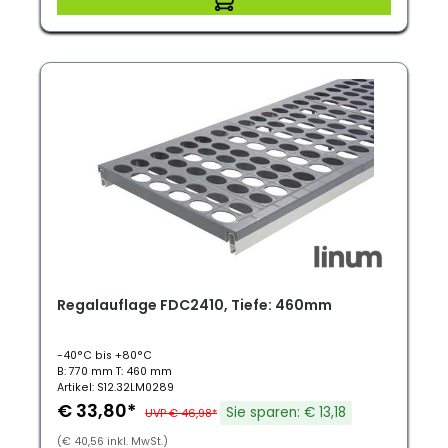
Regalauflage FDC2410, Tiefe: 460mm
-40°C bis +80°C
B: 770 mm T: 460 mm
Artikel: S12.32LM0289
€ 33,80*
Sie sparen: € 13,18
UVP € 46,98*
(€ 40,56 inkl. MwSt.)