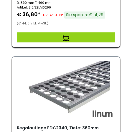
B: 890 mm T: 460 mm
Artikel: S12.32LM0290
€ 36,80*
Sie sparen: € 14,29
UVP € 51,09*
(€ 44,16 inkl. MwSt.)
Regalauflage FDC2340, Tiefe: 360mm