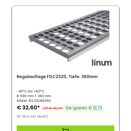
Regalauflage FDC2320, Tiefe: 360mm
-40°C bis +80°C
B: 890 mm T: 360 mm
Artikel: S12.32LM0280
€ 32,60*
Sie sparen: € 12,73
UVP € 45,33*
(€ 39,12 inkl. MwSt.)