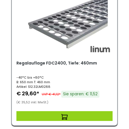
Regalauflage FDC2400, Tiefe: 460mm
-40°C bis +80°C
B: 650 mm T: 460 mm
Artikel: S12.32LM0288
€ 29,60*
Sie sparen: € 11,52
UVP € 41,12*
(€ 35,52 inkl. MwSt.)