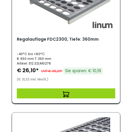
Regalauflage FDC2300, Tiefe: 360mm
-40°C bis +80°C
B: 650 mm T: 360 mm
Artikel: S12.32LM0278
€ 26,10*
Sie sparen: € 10,19
UVP € 36,29*
(€ 31,32 inkl. MwSt.)