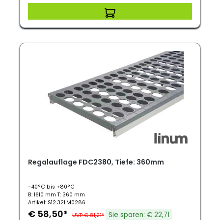
Regalauflage FDC2380, Tiefe: 360mm
-40°C bis +80°C
B: 1610 mm T: 360 mm
Artikel: S12.32LM0286
€ 58,50*
Sie sparen: € 22,71
UVP € 81,21*