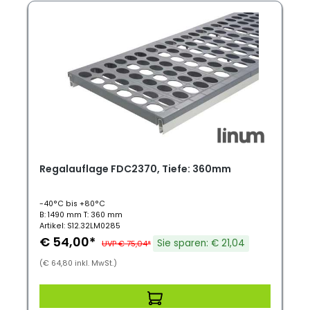
Regalauflage FDC2370, Tiefe: 360mm
-40°C bis +80°C
B: 1490 mm T: 360 mm
Artikel: S12.32LM0285
€ 54,00*
Sie sparen: € 21,04
UVP € 75,04*
(€ 64,80 inkl. MwSt.)