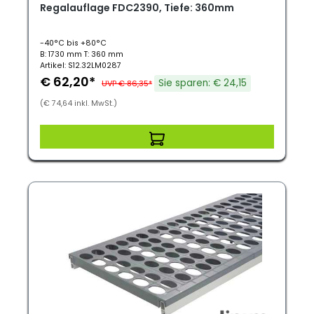
Regalauflage FDC2390, Tiefe: 360mm
-40°C bis +80°C
B: 1730 mm T: 360 mm
Artikel: S12.32LM0287
€ 62,20*
Sie sparen: € 24,15
UVP € 86,35*
(€ 74,64 inkl. MwSt.)