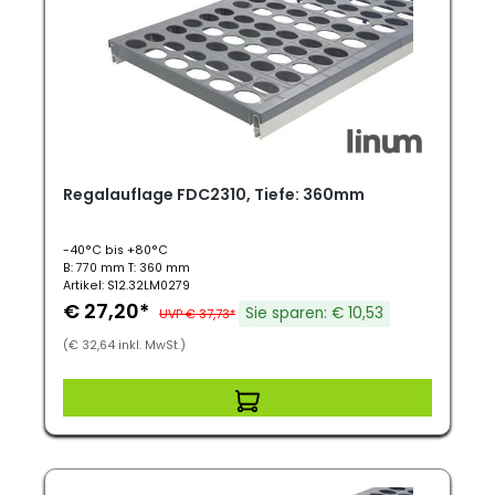
Regalauflage FDC2310, Tiefe: 360mm
-40°C bis +80°C
B: 770 mm T: 360 mm
Artikel: S12.32LM0279
€ 27,20*
Sie sparen: € 10,53
UVP € 37,73*
(€ 32,64 inkl. MwSt.)