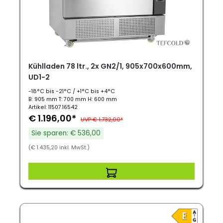
Kühlladen 78 ltr., 2x GN2/1, 905x700x600mm,
UD1-2
-18°C bis -21°C / +1°C bis +4°C
B: 905 mm T: 700 mm H: 600 mm
Artikel: 11507.16542
€ 1.196,00*
UVP € 1.732,00*
Sie sparen: € 536,00
(€ 1.435,20 inkl. MwSt.)