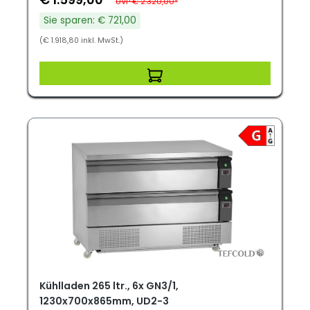
UVP € 2.320,00*
Sie sparen: € 721,00
(€ 1.918,80 inkl. MwSt.)
Kühlladen 265 ltr., 6x GN3/1,
1230x700x865mm, UD2-3