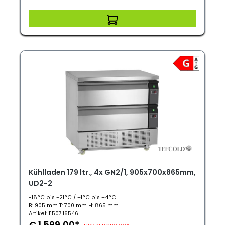
Kühlladen 179 ltr., 4x GN2/1, 905x700x865mm,
UD2-2
-18°C bis -21°C / +1°C bis +4°C
B: 905 mm T: 700 mm H: 865 mm
Artikel: 11507.16546
€ 1.599,00*