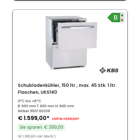
Schubladenkühler, 150 ltr., max. 45 Stk. 1 ltr.
Flaschen, UKS140
0°C bis +8°C
B: 600 mm T: 600 mm H: 865 mm
Artikel: 11507.60339
€ 1.599,00*
UVP € 1.998,00*
Sie sparen: € 399,00
(€ 1.918,80 inkl. MwSt.)