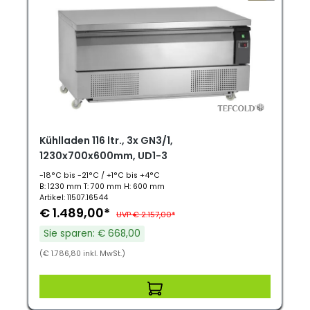
Kühlladen 116 ltr., 3x GN3/1,
1230x700x600mm, UD1-3
-18°C bis -21°C / +1°C bis +4°C
B: 1230 mm T: 700 mm H: 600 mm
Artikel: 11507.16544
€ 1.489,00*
UVP € 2.157,00*
Sie sparen: € 668,00
(€ 1.786,80 inkl. MwSt.)