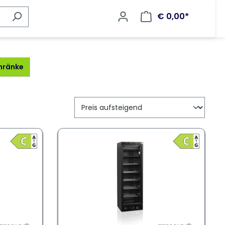
€ 0,00*
chränke