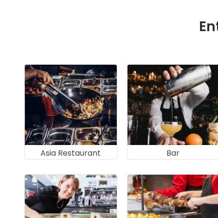
En
Asia Restaurant
Bar