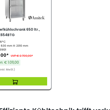
efkühlschrank 650 ltr.,
AK654BTG
18°C
: 830 mm H: 2010 mm
.39101
,00*
UVP € 2.700,00*
n: € 1.011,00
inkl. MwSt.)