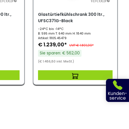
 ltr.,
Glastürtiefkühlschrank 300 ltr.,
UFSC371G-Black
-24°C bis -14°C
B: 595 mm T: 640 mm H: 1840 mm
Artikel: 11105.45479
€ 1.239,00*
UVP € 1.801,00*
Sie sparen: € 562,00
(€ 1.486,80 inkl. MwSt.)
Kunden-
service