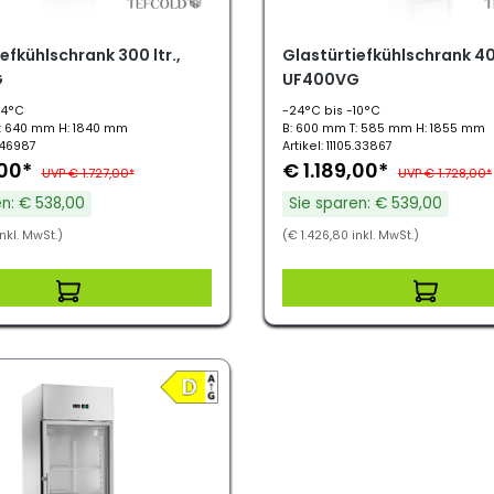
efkühlschrank 300 ltr.,
Glastürtiefkühlschrank 400
G
UF400VG
14°C
-24°C bis -10°C
: 640 mm H: 1840 mm
B: 600 mm T: 585 mm H: 1855 mm
5.46987
Artikel: 11105.33867
,00*
€ 1.189,00*
UVP € 1.727,00*
UVP € 1.728,00*
en: € 538,00
Sie sparen: € 539,00
nkl. MwSt.)
(€ 1.426,80 inkl. MwSt.)