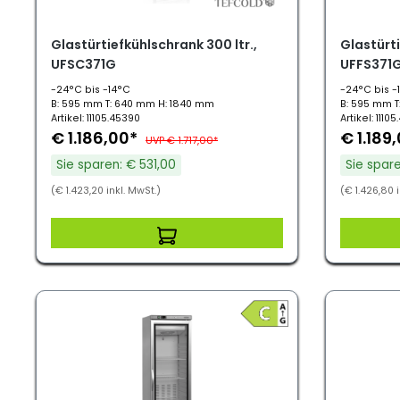
Glastürtiefkühlschrank 300 ltr.,
Glastürti
UFSC371G
UFFS371
-24°C bis -14°C
-24°C bis -
B: 595 mm T: 640 mm H: 1840 mm
B: 595 mm T
Artikel: 11105.45390
Artikel: 1110
€ 1.186,00*
€ 1.189
UVP € 1.717,00*
Sie sparen: € 531,00
Sie spar
(€ 1.423,20 inkl. MwSt.)
(€ 1.426,80 i