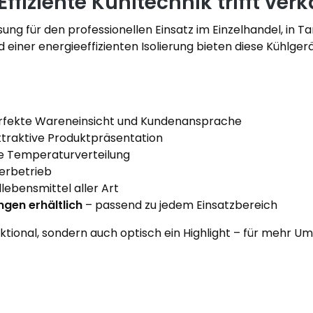
ffiziente Kühltechnik trifft ver
ösung für den professionellen Einsatz im Einzelhandel, in
und einer energieeffizienten Isolierung bieten diese Kühl
rfekte Wareneinsicht und Kundenansprache
attraktive Produktpräsentation
e Temperaturverteilung
uerbetrieb
llebensmittel aller Art
gen erhältlich
– passend zu jedem Einsatzbereich
nktional, sondern auch optisch ein Highlight – für mehr 