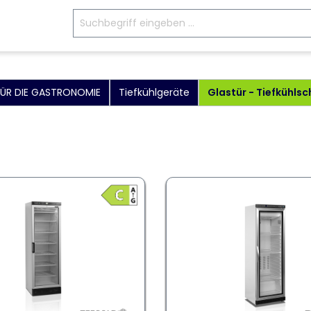
FÜR DIE GASTRONOMIE
Tiefkühlgeräte
Glastür - Tiefkühls