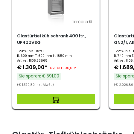
Glastürtiefkühlschrank 400 ltr.,
Glastürti
UF400VSG
GN2/1, 
-24°C bis -10°C
-22°C bis -
B: 600 mm T: 600 mm H: 1850 mm
B: 740 mm T
Artikel: 11105.33868
Artikel: 11105
€ 1.309,00*
€ 1.689
UVP € 1.900,00*
Sie sparen: € 591,00
Sie spare
(€ 1.570,80 inkl. MwSt.)
(€ 2.026,80 