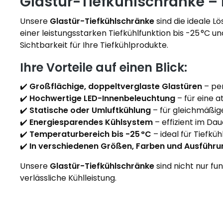
Glastür-Tiefkühlschränke – E
Unsere
Glastür-Tiefkühlschränke
sind die ideale L
einer leistungsstarken Tiefkühlfunktion bis -25 °C 
Sichtbarkeit für Ihre Tiefkühlprodukte.
Ihre Vorteile auf einen Blick:
✔️
Großflächige, doppeltverglaste Glastüren
– pe
✔️
Hochwertige LED-Innenbeleuchtung
– für eine 
✔️
Statische oder Umluftkühlung
– für gleichmäßig
✔️
Energiesparendes Kühlsystem
– effizient im Da
✔️
Temperaturbereich bis -25 °C
– ideal für Tiefküh
✔️
In verschiedenen Größen, Farben und Ausführun
Unsere
Glastür-Tiefkühlschränke
sind nicht nur fu
verlässliche Kühlleistung.