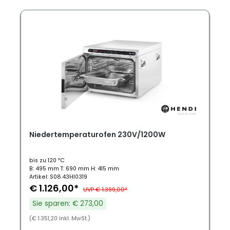
Niedertemperaturofen 230V/1200W
bis zu 120 ºC
B: 495 mm T: 690 mm H: 415 mm
Artikel: S08.43HI0319
€ 1.126,00*
UVP € 1.399,00*
Sie sparen: € 273,00
(€ 1.351,20 inkl. MwSt.)