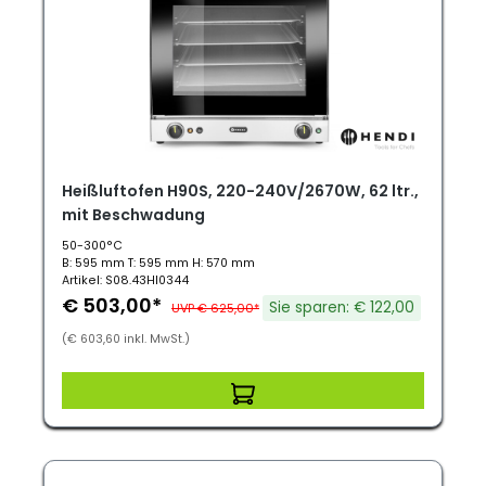
Heißluftofen H90S, 220-240V/2670W, 62 ltr.,
mit Beschwadung
50-300°C
B: 595 mm T: 595 mm H: 570 mm
Artikel: S08.43HI0344
€ 503,00*
Sie sparen: € 122,00
UVP € 625,00*
(€ 603,60 inkl. MwSt.)