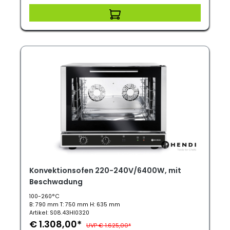
Konvektionsofen 220-240V/6400W, mit
Beschwadung
100-260°C
B: 790 mm T: 750 mm H: 635 mm
Artikel: S08.43HI0320
€ 1.308,00*
UVP € 1.625,00*