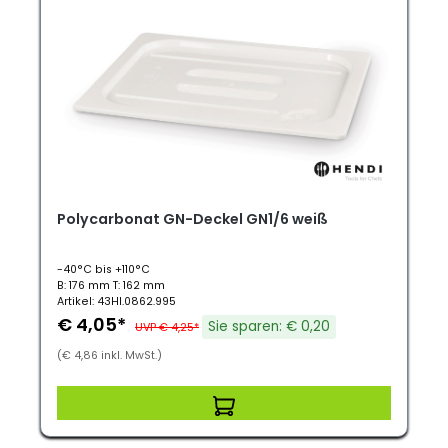
Polycarbonat GN-Deckel GN1/6 weiß
-40°C bis +110°C
B: 176 mm T: 162 mm
Artikel: 43HI.0862.995
€ 4,05*
Sie sparen: € 0,20
UVP € 4,25*
(€ 4,86 inkl. MwSt.)