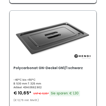
Polycarbonat GN-Deckel GN1/1 schwarz
-40°C bis +110°C
B: 530 mm T: 325 mm
Artikel: 43HI.0862.902
€ 10,65*
Sie sparen: € 1,30
UVP € 11,95*
(€ 12,78 inkl. MwSt.)