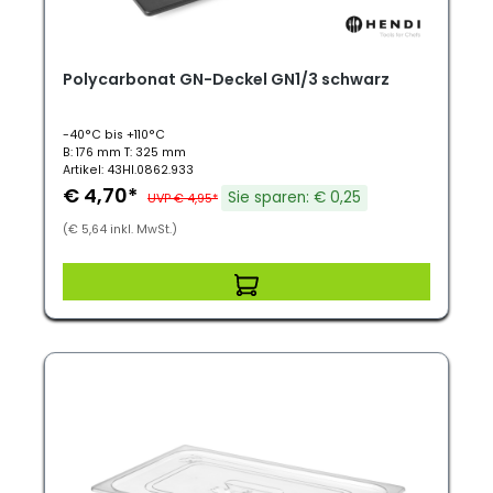
Polycarbonat GN-Deckel GN1/3 schwarz
-40°C bis +110°C
B: 176 mm T: 325 mm
Artikel: 43HI.0862.933
€ 4,70*
Sie sparen: € 0,25
UVP € 4,95*
(€ 5,64 inkl. MwSt.)