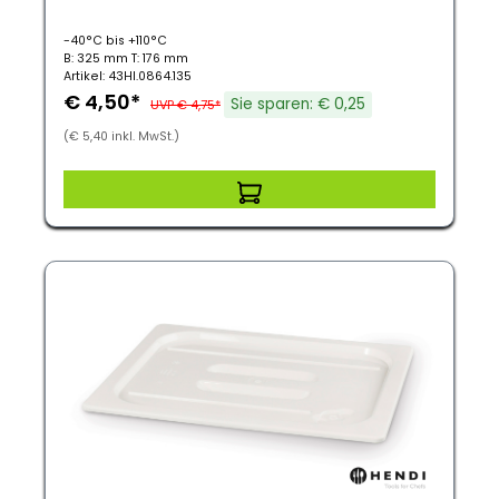
-40°C bis +110°C
B: 325 mm T: 176 mm
Artikel: 43HI.0864.135
€ 4,50*
Sie sparen: € 0,25
UVP € 4,75*
(€ 5,40 inkl. MwSt.)