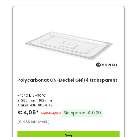
Polycarbonat GN-Deckel GN1/4 transparent
-40°C bis +110°C
B: 265 mm T: 162 mm
Artikel: 43HI.0864.142
€ 4,05*
Sie sparen: € 0,20
UVP € 4,25*
(€ 4,86 inkl. MwSt.)