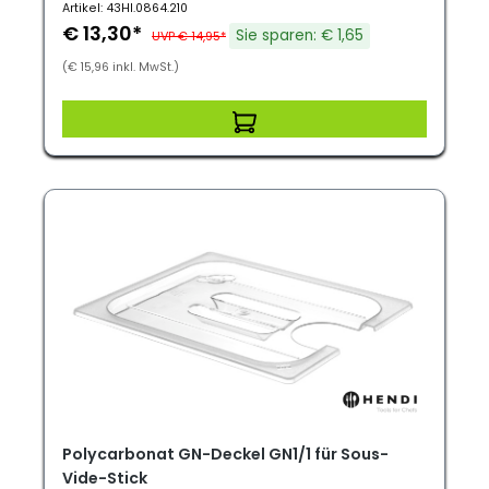
Artikel: 43HI.0864.210
€ 13,30*
Sie sparen: € 1,65
UVP € 14,95*
(€ 15,96 inkl. MwSt.)
Polycarbonat GN-Deckel GN1/1 für Sous-
Vide-Stick