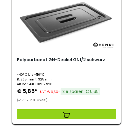
Polycarbonat GN-Deckel GN1/2 schwarz
-40°C bis +110°C
B: 265 mm T: 325 mm
Artikel: 43HI.0862.926
€ 5,85*
Sie sparen: € 0,65
UVP € 6,50*
(€ 7,02 inkl. MwSt.)