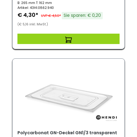
B: 265 mm T: 162 mm
Artikel: 43HI.0862.940
€ 4,30*
Sie sparen: € 0,20
UVP € 4,50*
(€ 5,16 inkl. MwSt.)
Polycarbonat GN-Deckel GN1/3 transparent