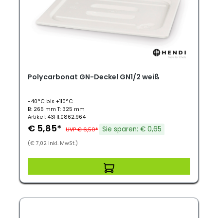
Polycarbonat GN-Deckel GN1/2 weiß
-40°C bis +110°C
B: 265 mm T: 325 mm
Artikel: 43HI.0862.964
€ 5,85*
Sie sparen: € 0,65
UVP € 6,50*
(€ 7,02 inkl. MwSt.)