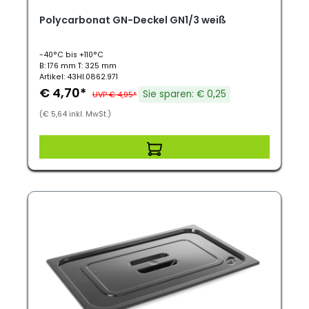
Polycarbonat GN-Deckel GN1/3 weiß
-40°C bis +110°C
B: 176 mm T: 325 mm
Artikel: 43HI.0862.971
€ 4,70*
Sie sparen: € 0,25
UVP € 4,95*
(€ 5,64 inkl. MwSt.)