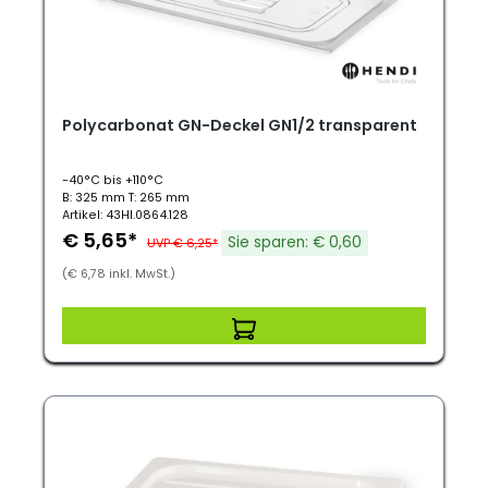
Polycarbonat GN-Deckel GN1/2 transparent
-40°C bis +110°C
B: 325 mm T: 265 mm
Artikel: 43HI.0864.128
€ 5,65*
Sie sparen: € 0,60
UVP € 6,25*
(€ 6,78 inkl. MwSt.)