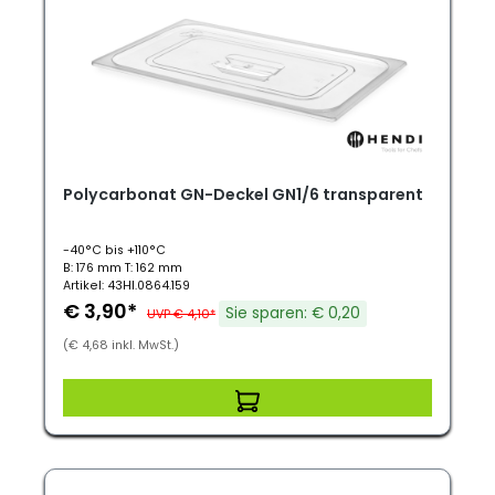
Polycarbonat GN-Deckel GN1/6 transparent
-40°C bis +110°C
B: 176 mm T: 162 mm
Artikel: 43HI.0864.159
€ 3,90*
Sie sparen: € 0,20
UVP € 4,10*
(€ 4,68 inkl. MwSt.)