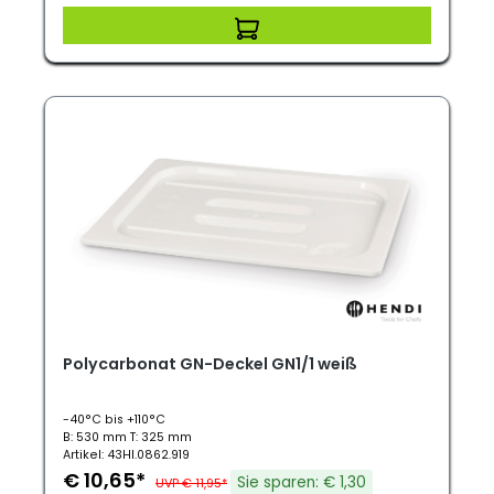
Polycarbonat GN-Deckel GN1/1 weiß
-40°C bis +110°C
B: 530 mm T: 325 mm
Artikel: 43HI.0862.919
€ 10,65*
Sie sparen: € 1,30
UVP € 11,95*