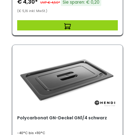
€ 4,30*
Sie sparen: € 0,20
UVP € 4,50*
(€ 5,16 inkl. MwSt.)
Polycarbonat GN-Deckel GN1/4 schwarz
-40°C bis +110°C