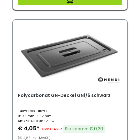
Polycarbonat GN-Deckel GN1/6 schwarz
-40°C bis +110°C
B: 176 mm T: 162 mm
Artikel: 43HI.0862.957
€ 4,05*
Sie sparen: € 0,20
UVP € 4,25*
(€ 4,86 inkl. MwSt.)