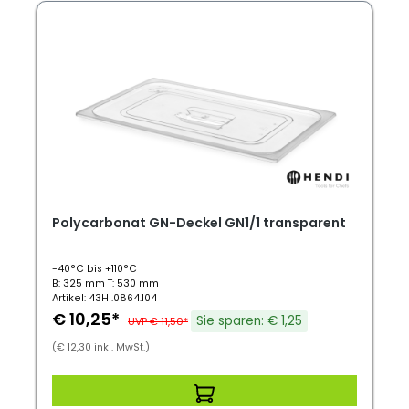
Polycarbonat GN-Deckel GN1/1 transparent
-40°C bis +110°C
B: 325 mm T: 530 mm
Artikel: 43HI.0864.104
€ 10,25*
Sie sparen: € 1,25
UVP € 11,50*
(€ 12,30 inkl. MwSt.)