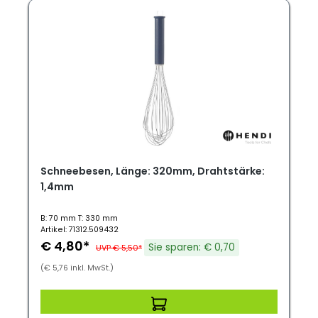
Schneebesen, Länge: 320mm, Drahtstärke:
1,4mm
B: 70 mm T: 330 mm
Artikel: 71312.509432
€ 4,80*
Sie sparen: € 0,70
UVP € 5,50*
(€ 5,76 inkl. MwSt.)