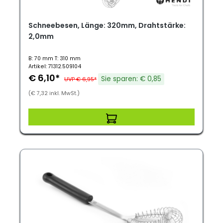
Schneebesen, Länge: 320mm, Drahtstärke:
2,0mm
B: 70 mm T: 310 mm
Artikel: 71312.509104
€ 6,10*
Sie sparen: € 0,85
UVP € 6,95*
(€ 7,32 inkl. MwSt.)