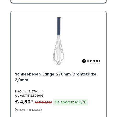
Schneebesen, Länge: 270mm, Drahtstärke:
2,0mm
B: 60 mm T: 270 mm
Artikel: 71312.509005
€ 4,80*
Sie sparen: € 0,70
UVP € 5,50*
(€ 5,76 inkl. MwSt.)