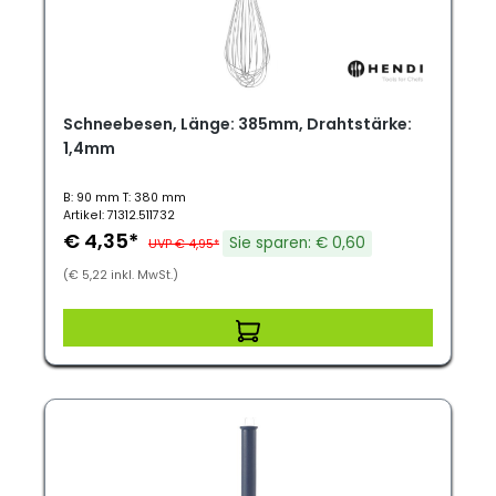
Schneebesen, Länge: 385mm, Drahtstärke:
1,4mm
B: 90 mm T: 380 mm
Artikel: 71312.511732
€ 4,35*
Sie sparen: € 0,60
UVP € 4,95*
(€ 5,22 inkl. MwSt.)