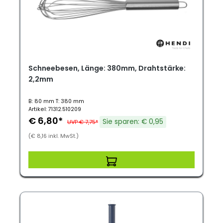
Schneebesen, Länge: 380mm, Drahtstärke:
2,2mm
B: 80 mm T: 380 mm
Artikel: 71312.510209
€ 6,80*
Sie sparen: € 0,95
UVP € 7,75*
(€ 8,16 inkl. MwSt.)