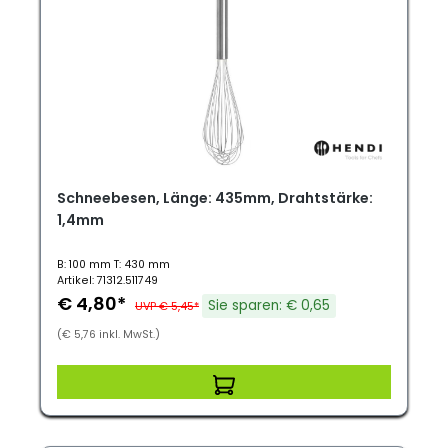
Schneebesen, Länge: 435mm, Drahtstärke:
1,4mm
B: 100 mm T: 430 mm
Artikel: 71312.511749
€ 4,80*
Sie sparen: € 0,65
UVP € 5,45*
(€ 5,76 inkl. MwSt.)