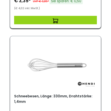
€ 3,35*
Sie sparen: € 0,50
UVP € 3,85*
(€ 4,02 inkl. MwSt.)
Schneebesen, Länge: 330mm, Drahtstärke:
1,4mm