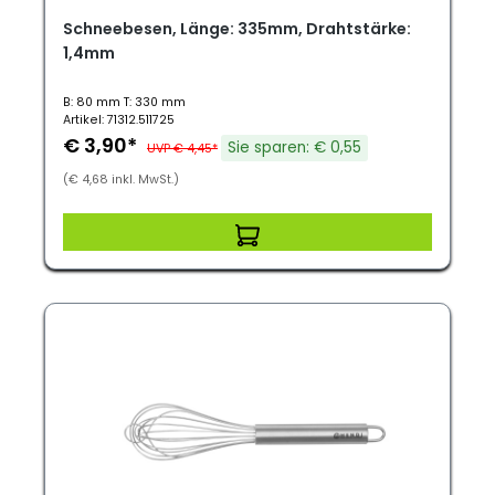
Schneebesen, Länge: 335mm, Drahtstärke:
1,4mm
B: 80 mm T: 330 mm
Artikel: 71312.511725
€ 3,90*
Sie sparen: € 0,55
UVP € 4,45*
(€ 4,68 inkl. MwSt.)