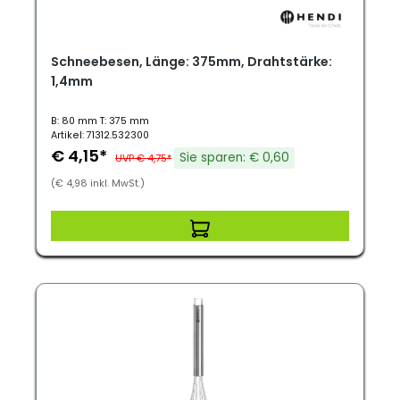
Schneebesen, Länge: 375mm, Drahtstärke:
1,4mm
B: 80 mm T: 375 mm
Artikel: 71312.532300
€ 4,15*
Sie sparen: € 0,60
UVP € 4,75*
(€ 4,98 inkl. MwSt.)