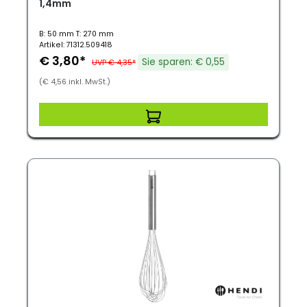
1,4mm
B: 50 mm T: 270 mm
Artikel: 71312.509418
€ 3,80*
Sie sparen: € 0,55
UVP € 4,35*
(€ 4,56 inkl. MwSt.)