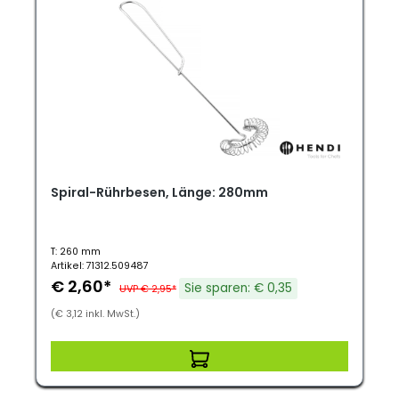
Spiral-Rührbesen, Länge: 280mm
T: 260 mm
Artikel: 71312.509487
€ 2,60*
Sie sparen: € 0,35
UVP € 2,95*
(€ 3,12 inkl. MwSt.)