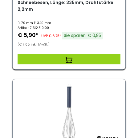
Schneebesen, Länge: 335mm, Drahtstärke:
2,2mm
B: 70 mm T: 340 mm
Artikel: 71312.510100
€ 5,90*
Sie sparen: € 0,85
UVP € 6,75*
(€ 7,08 inkl. MwSt.)