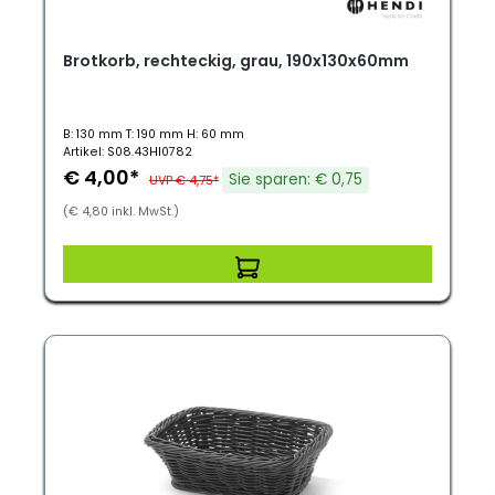
Brotkorb, rechteckig, grau, 190x130x60mm
B: 130 mm T: 190 mm H: 60 mm
Artikel: S08.43HI0782
€ 4,00*
Sie sparen: € 0,75
UVP € 4,75*
(€ 4,80 inkl. MwSt.)