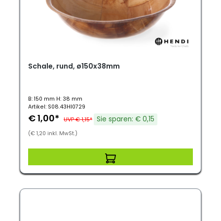
Schale, rund, ø150x38mm
B: 150 mm H: 38 mm
Artikel: S08.43HI0729
€ 1,00*
Sie sparen: € 0,15
UVP € 1,15*
(€ 1,20 inkl. MwSt.)