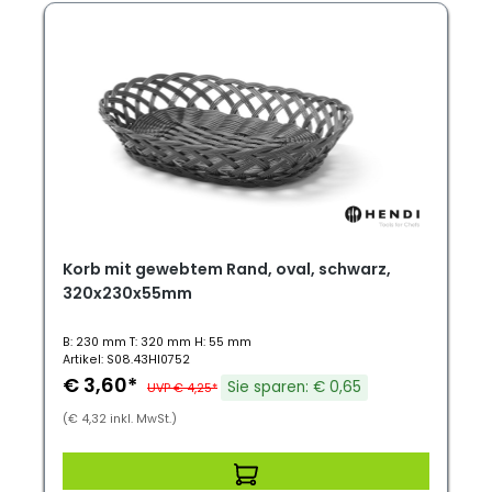
Korb mit gewebtem Rand, oval, schwarz,
320x230x55mm
B: 230 mm T: 320 mm H: 55 mm
Artikel: S08.43HI0752
€ 3,60*
Sie sparen: € 0,65
UVP € 4,25*
(€ 4,32 inkl. MwSt.)