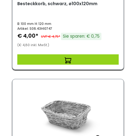
Besteckkorb, schwarz, ø100x120mm
B: 100 mm H: 120 mm
Artikel: S08.43HI0747
€ 4,00*
Sie sparen: € 0,75
UVP € 4,75*
(€ 4,80 inkl. MwSt.)