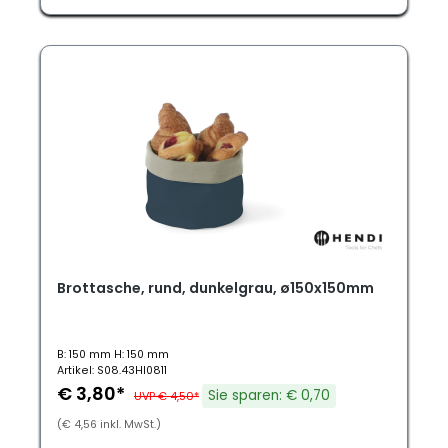
Brottasche, rund, dunkelgrau, ø150x150mm
B: 150 mm H: 150 mm
Artikel: S08.43HI0811
€ 3,80*
Sie sparen: € 0,70
UVP € 4,50*
(€ 4,56 inkl. MwSt.)