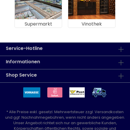
Supermarkt
Vinothek
Service-Hotline
Informationen
Shop Service
* Alle Preise exkl. gesetzl. Mehrwertsteuer zzgl.
Versandkosten
und ggf. Nachnahmegebühren, wenn nicht anders angegeben.
Unser Angebot richtet sich nur an gewerbliche Kunden,
Körperschaften öffentlichen Rechts, sowie soziale und