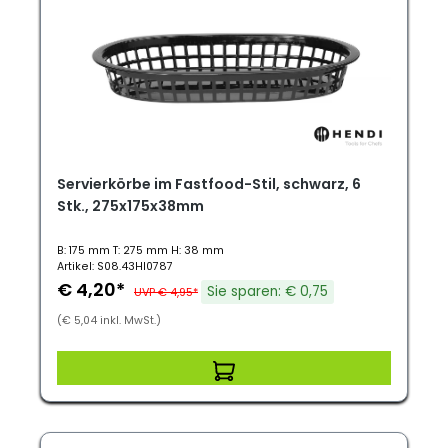
Servierkörbe im Fastfood-Stil, schwarz, 6
Stk., 275x175x38mm
B: 175 mm T: 275 mm H: 38 mm
Artikel: S08.43HI0787
€ 4,20*
Sie sparen: € 0,75
UVP € 4,95*
(€ 5,04 inkl. MwSt.)