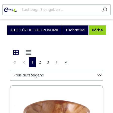
ALLES FÜR DIE GASTRONOMIE
Tischartikel
Körbe
1
2
3