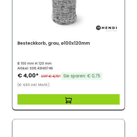
Besteckkorb, grau, ø100x120mm
B: 100 mm H: 120 mm
Artikel: S08.43HI0746
€ 4,00*
Sie sparen: € 0,75
UVP € 4,75*
(€ 4,80 inkl. MwSt.)