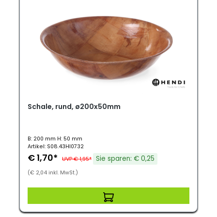
Schale, rund, ø200x50mm
B: 200 mm H: 50 mm
Artikel: S08.43HI0732
€ 1,70*
Sie sparen: € 0,25
UVP € 1,95*
(€ 2,04 inkl. MwSt.)