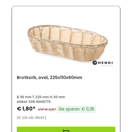
Brotkorb, oval, 225x110x60mm
B: 110 mm T: 225 mm H: 60 mm
Artikel: S08.43HI0775
€ 1,80*
Sie sparen: € 0,35
UVP € 2,15*
(€ 2,16 inkl. MwSt.)