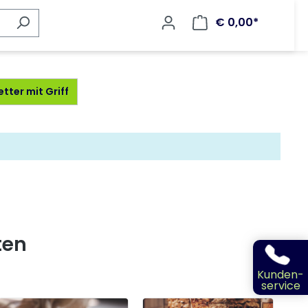
€ 0,00*
tter mit Griff
ten
Kunden-
service