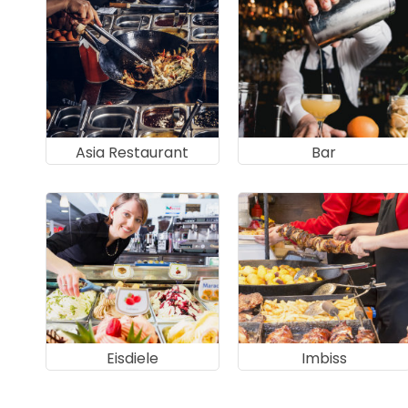
Asia Restaurant
Bar
Eisdiele
Imbiss