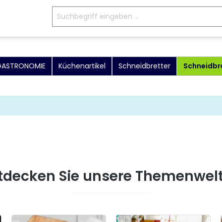
 GASTRONOMIE
Küchenartikel
Schneidbretter
Schneidbre
tdecken Sie unsere Themenwel