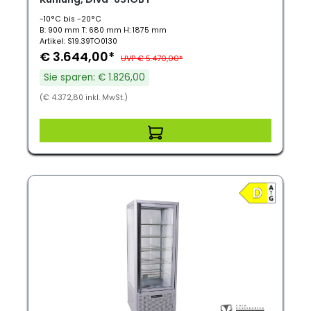
-10°C bis -20°C
B: 900 mm T: 680 mm H: 1875 mm
Artikel: S19.39TO0130
€ 3.644,00*
UVP € 5.470,00*
Sie sparen: € 1.826,00
(€ 4.372,80 inkl. MwSt.)