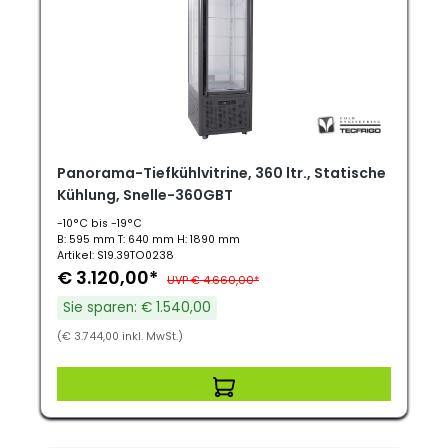
Panorama-Tiefkühlvitrine, 360 ltr., Statische
Kühlung, Snelle-360GBT
-10°C bis -19°C
B: 595 mm T: 640 mm H: 1890 mm
Artikel: S19.39TO0238
€ 3.120,00*
UVP € 4.660,00*
Sie sparen: € 1.540,00
(€ 3.744,00 inkl. MwSt.)