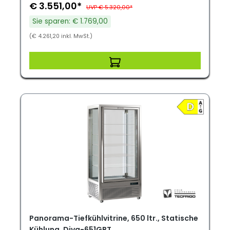
€ 3.551,00*
UVP € 5.320,00*
Sie sparen: € 1.769,00
(€ 4.261,20 inkl. MwSt.)
Panorama-Tiefkühlvitrine, 650 ltr., Statische
Kühlung, Diva-651GBT