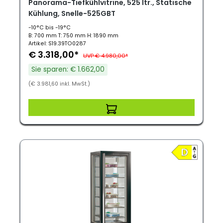
Panorama-Tiefkühlvitrine, 525 ltr., Statische
Kühlung, Snelle-525GBT
-10°C bis -19°C
B: 700 mm T: 750 mm H: 1890 mm
Artikel: S19.39TO0287
€ 3.318,00*
UVP € 4.980,00*
Sie sparen: € 1.662,00
(€ 3.981,60 inkl. MwSt.)