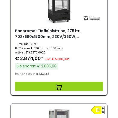
Panorama-Tiefkühlvitrine, 275 ltr.,
702x690x1500mm, 230V/360W,
Umluftkühlung, Marilyn 276BTQ.S
-15°C bis -21°C
B: 702 mm T: 690 mm H: 1500 mm
Artikel: S19.39TO0022
€ 3.874,00*
UVP € 5.880,00*
Sie sparen: € 2.006,00
(€ 4.648,80 inkl. MwSt.)