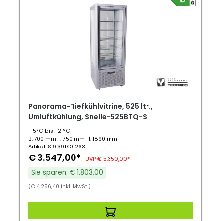
Panorama-Tiefkühlvitrine, 525 ltr.,
Umluftkühlung, Snelle-525BTQ-S
-15°C bis -21°C
B: 700 mm T: 750 mm H: 1890 mm
Artikel: S19.39TO0263
€ 3.547,00*
UVP € 5.350,00*
Sie sparen: € 1.803,00
(€ 4.256,40 inkl. MwSt.)