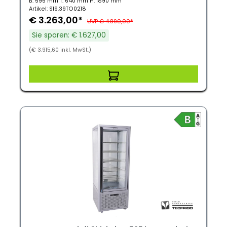
B: 595 mm T: 640 mm H: 1890 mm
Artikel: S19.39TO0218
€ 3.263,00*
UVP € 4.890,00*
Sie sparen: € 1.627,00
(€ 3.915,60 inkl. MwSt.)