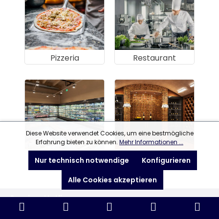
Pizzeria
Restaurant
Diese Website verwendet Cookies, um eine bestmögliche
Erfahrung bieten zu können.
Mehr Informationen ...
Supermarkt
Vinothek
Nur technisch notwendige
Konfigurieren
Alle Cookies akzeptieren
Service-Hotline