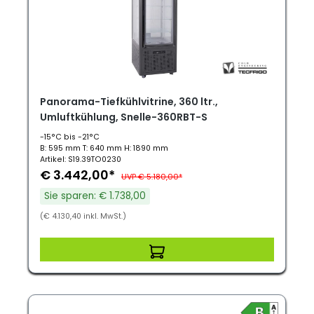
Panorama-Tiefkühlvitrine, 360 ltr.,
Umluftkühlung, Snelle-360RBT-S
-15°C bis -21°C
B: 595 mm T: 640 mm H: 1890 mm
Artikel: S19.39TO0230
€ 3.442,00*
UVP € 5.180,00*
Sie sparen: € 1.738,00
(€ 4.130,40 inkl. MwSt.)