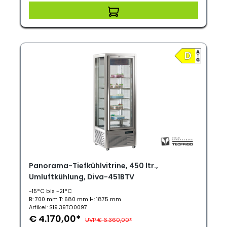
Panorama-Tiefkühlvitrine, 450 ltr.,
Umluftkühlung, Diva-451BTV
-15°C bis -21°C
B: 700 mm T: 680 mm H: 1875 mm
Artikel: S19.39TO0097
€ 4.170,00*
UVP € 6.360,00*