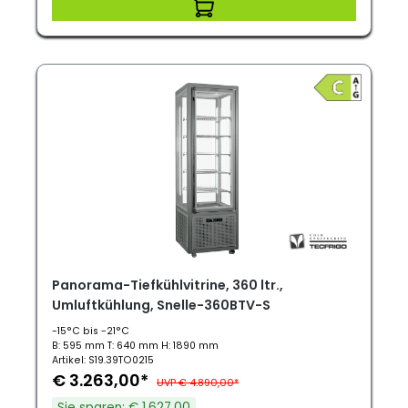
Panorama-Tiefkühlvitrine, 360 ltr.,
Umluftkühlung, Snelle-360BTV-S
-15°C bis -21°C
B: 595 mm T: 640 mm H: 1890 mm
Artikel: S19.39TO0215
€ 3.263,00*
UVP € 4.890,00*
Sie sparen: € 1.627,00