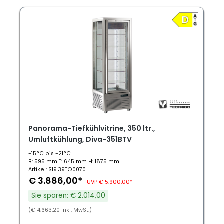
Panorama-Tiefkühlvitrine, 350 ltr.,
Umluftkühlung, Diva-351BTV
-15°C bis -21°C
B: 595 mm T: 645 mm H: 1875 mm
Artikel: S19.39TO0070
€ 3.886,00*
UVP € 5.900,00*
Sie sparen: € 2.014,00
(€ 4.663,20 inkl. MwSt.)