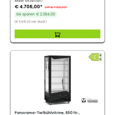
Artikel: S19.39TO0177
€ 4.706,00*
UVP € 7.100,00*
Sie sparen: € 2.394,00
(€ 5.647,20 inkl. MwSt.)
Panorama-Tiefkühlvitrine, 650 ltr.,