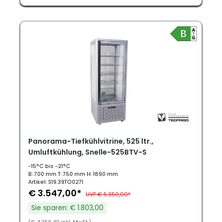
Panorama-Tiefkühlvitrine, 525 ltr.,
Umluftkühlung, Snelle-525BTV-S
-15°C bis -21°C
B: 700 mm T: 750 mm H: 1890 mm
Artikel: S19.39TO0271
€ 3.547,00*
UVP € 5.350,00*
Sie sparen: € 1.803,00