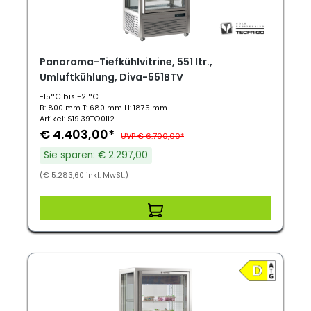
Panorama-Tiefkühlvitrine, 551 ltr.,
Umluftkühlung, Diva-551BTV
-15°C bis -21°C
B: 800 mm T: 680 mm H: 1875 mm
Artikel: S19.39TO0112
€ 4.403,00*
UVP € 6.700,00*
Sie sparen: € 2.297,00
(€ 5.283,60 inkl. MwSt.)