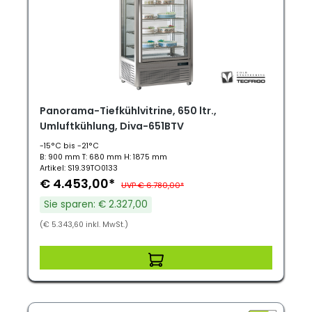
Panorama-Tiefkühlvitrine, 650 ltr.,
Umluftkühlung, Diva-651BTV
-15°C bis -21°C
B: 900 mm T: 680 mm H: 1875 mm
Artikel: S19.39TO0133
€ 4.453,00*
UVP € 6.780,00*
Sie sparen: € 2.327,00
(€ 5.343,60 inkl. MwSt.)