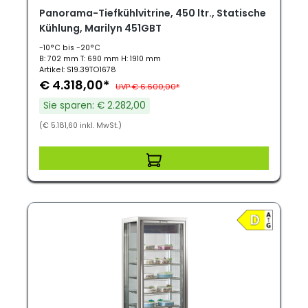
Panorama-Tiefkühlvitrine, 450 ltr., Statische
Kühlung, Marilyn 451GBT
-10°C bis -20°C
B: 702 mm T: 690 mm H: 1910 mm
Artikel: S19.39TO1678
€ 4.318,00*
UVP € 6.600,00*
Sie sparen: € 2.282,00
(€ 5.181,60 inkl. MwSt.)