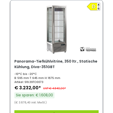
Panorama-Tiefkühlvitrine, 350 ltr., Statische
Kühlung, Diva-351GBT
-10°C bis -20°C
B: 595 mm T: 645 mm H: 1875 mm
Artikel: S19.39TO0073
€ 3.232,00*
UVP € 4.840,00*
Sie sparen: € 1.608,00
(€ 3.878,40 inkl. MwSt.)