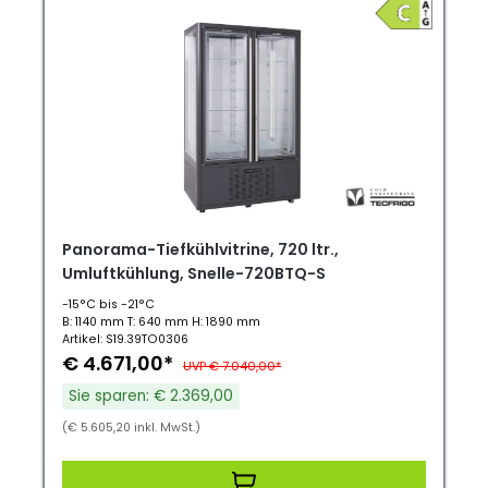
Panorama-Tiefkühlvitrine, 720 ltr.,
Umluftkühlung, Snelle-720BTQ-S
-15°C bis -21°C
B: 1140 mm T: 640 mm H: 1890 mm
Artikel: S19.39TO0306
€ 4.671,00*
UVP € 7.040,00*
Sie sparen: € 2.369,00
(€ 5.605,20 inkl. MwSt.)