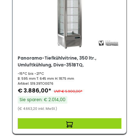
Panorama-Tiefkühlvitrine, 350 ltr.,
Umluftkühlung, Diva-351BTQ,
-15°C bis -21°C
B: 595 mm T: 645 mm H: 1875 mm
Artikel: S19.39TO0076
€ 3.886,00*
UVP € 5.900,00*
Sie sparen: € 2.014,00
(€ 4.663,20 inkl. MwSt.)